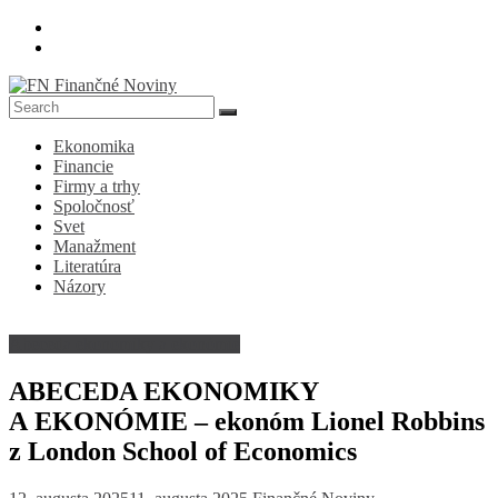
Skip
to
content
FN
Ekonomika
Finančné
Financie
Noviny
Firmy a trhy
Spoločnosť
Denník
Svet
o
Manažment
ekonomike
Literatúra
a
Názory
spoločnosti
Abeceda ekonomiky a ekonómie
ABECEDA EKONOMIKY
A EKONÓMIE – ekonóm Lionel Robbins
z London School of Economics