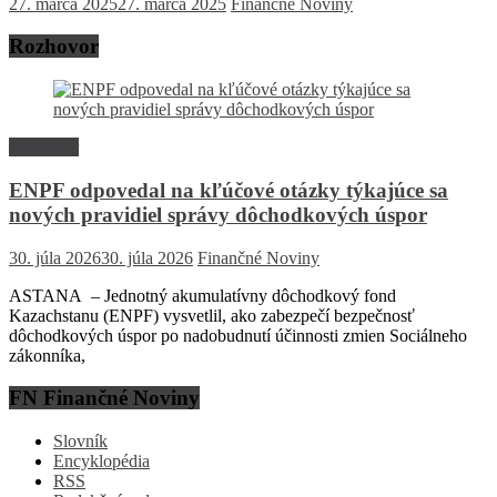
27. marca 2025
27. marca 2025
Finančné Noviny
Rozhovor
Rozhovor
ENPF odpovedal na kľúčové otázky týkajúce sa
nových pravidiel správy dôchodkových úspor
30. júla 2026
30. júla 2026
Finančné Noviny
ASTANA – Jednotný akumulatívny dôchodkový fond
Kazachstanu (ENPF) vysvetlil, ako zabezpečí bezpečnosť
dôchodkových úspor po nadobudnutí účinnosti zmien Sociálneho
zákonníka,
FN Finančné Noviny
Slovník
Encyklopédia
RSS