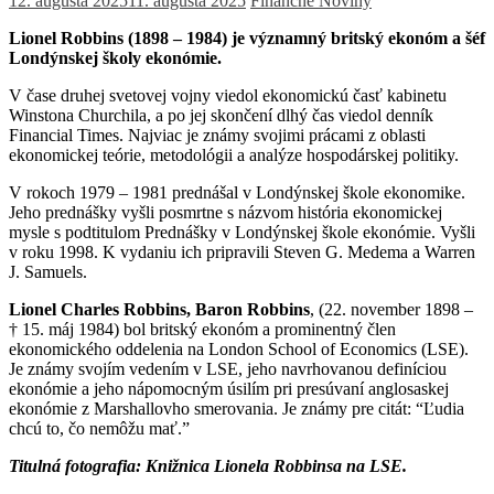
12. augusta 2025
11. augusta 2025
Finančné Noviny
Lionel Robbins (1898 – 1984) je významný britský ekonóm a šéf
Londýnskej školy ekonómie.
V čase druhej svetovej vojny viedol ekonomickú časť kabinetu
Winstona Churchila, a po jej skončení dlhý čas viedol denník
Financial Times. Najviac je známy svojimi prácami z oblasti
ekonomickej teórie, metodológii a analýze hospodárskej politiky.
V rokoch 1979 – 1981 prednášal v Londýnskej škole ekonomike.
Jeho prednášky vyšli posmrtne s názvom história ekonomickej
mysle s podtitulom Prednášky v Londýnskej škole ekonómie. Vyšli
v roku 1998. K vydaniu ich pripravili Steven G. Medema a Warren
J. Samuels.
Lionel Charles Robbins, Baron Robbins
, (22. november 1898 –
† 15. máj 1984) bol britský ekonóm a prominentný člen
ekonomického oddelenia na London School of Economics (LSE).
Je známy svojím vedením v LSE, jeho navrhovanou definíciou
ekonómie a jeho nápomocným úsilím pri presúvaní anglosaskej
ekonómie z Marshallovho smerovania. Je známy pre citát: “Ľudia
chcú to, čo nemôžu mať.”
Titulná fotografia: Knižnica Lionela Robbinsa na LSE.