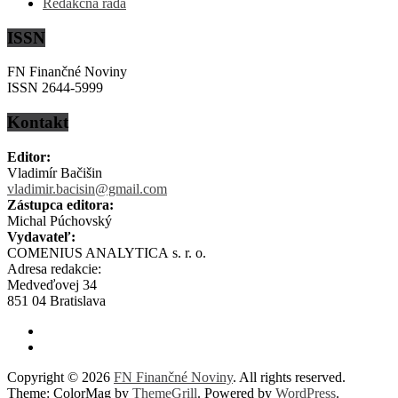
Redakčná rada
ISSN
FN Finančné Noviny
ISSN 2644-5999
Kontakt
Editor:
Vladimír Bačišin
vladimir.bacisin@gmail.com
Zástupca editora:
Michal Púchovský
Vydavateľ:
COMENIUS ANALYTICA s. r. o.
Adresa redakcie:
Medveďovej 34
851 04 Bratislava
Copyright © 2026
FN Finančné Noviny
. All rights reserved.
Theme: ColorMag by
ThemeGrill
. Powered by
WordPress
.